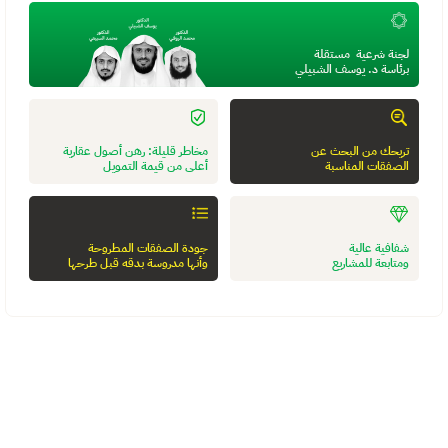
لجنة شرعية  مستقلة
برئاسة د. يوسف الشبيلي
تريحك من البحث عن
مخاطر قليلة: رهن أصول عقارية 
الصفقات المناسبة
أعلى من قيمة التمويل
شفافية عالية
جودة الصفقات المطروحة
ومتابعة للمشاريع
وأنها مدروسة بدقه قبل طرحها