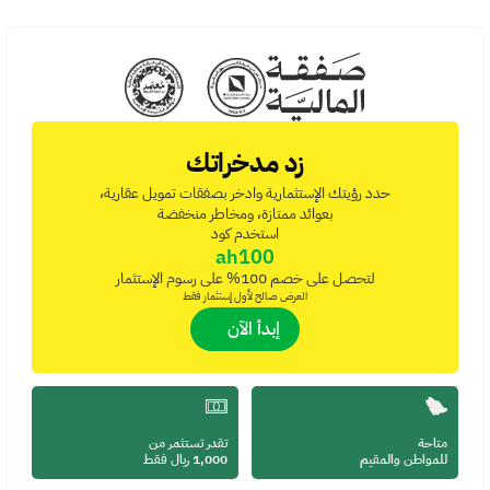
زد مدخراتك
حدد رؤيتك الإستثمارية وادخر بصفقات تمويل عقارية،
بعوائد ممتازة، ومخاطر منخفضة
استخدم كود
ah100
لتحصل على خصم 100% على رسوم الإستثمار
العرض صالح لأول إستثمار فقط
 إبدأ الآن
متاحة 
تقدر تستثمر من
للمواطن والمقيم
1,000 ريال فقط