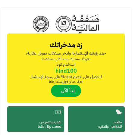
زد مدخراتك
حدد رؤيتك الإستثمارية وادخر بصفقات تمويل عقارية،
بعوائد ممتازة، ومخاطر منخفضة
استخدم كود
hind100
لتحصل على خصم 100% على رسوم الإستثمار
العرض صالح لأول إستثمار فقط
 إبدأ الآن
متاحة 
تقدر تستثمر من
للمواطن والمقيم
1,000 ريال فقط