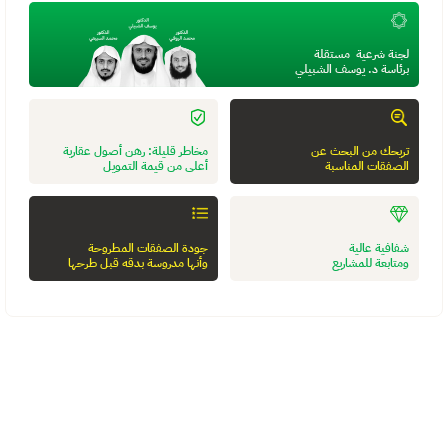
لجنة شرعية  مستقلة
برئاسة د. يوسف الشبيلي
تريحك من البحث عن
مخاطر قليلة: رهن أصول عقارية 
الصفقات المناسبة
أعلى من قيمة التمويل
شفافية عالية
جودة الصفقات المطروحة
ومتابعة للمشاريع
وأنها مدروسة بدقه قبل طرحها