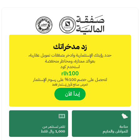
زد مدخراتك
حدد رؤيتك الإستثمارية وادخر بصفقات تمويل عقارية،
بعوائد ممتازة، ومخاطر منخفضة
استخدم كود
rlh100
لتحصل على خصم 100% على رسوم الإستثمار
العرض صالح لأول إستثمار فقط
 إبدأ الآن
متاحة 
تقدر تستثمر من
للمواطن والمقيم
1,000 ريال فقط