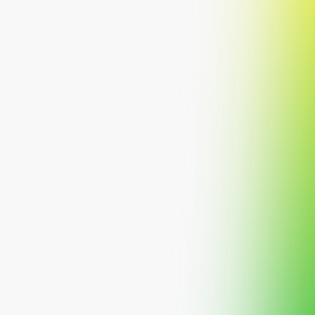
إعرف أكثر
لماذا نستثمر؟
تمويل الاستحواذ على الأراضي
الهدف الاستثماري
تمويل التطوير السكني
المستثمرين المؤهلين
تمويل التطوير التجاري
مستثمري المؤسسات
تمويل تطوير الأراضي الخام
الأوقاف والجهات الخيرية
التمويل التجسيري
مسيرتك
المركز التعليمي
فريق صفقة المالية
تواصل معنا
رخصة هيئة السوق المالية
اللجنة الشرعية
الشؤون القانونية
هوية صفقة المالية