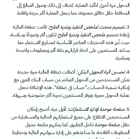
الدخول مرة أخرى لتأكيد العملية. يُضاف إلى ذلك وصول المبالغ إلى 
المحافظ خلال دقائق معدودة، مما يجعل العملية أكثر سرعة وكفاءة.
3.⁠ ⁠
تصميم محدث لملخص التنفيذ ونشرة الطرح:
 قامت صفقة المالية 
بإعادة تصميم 
ملخص التنفيذ ونشرة الطرح
 لتكون أكثر وضوحًا وسلاسة، 
حيث تُبرز هذه التحديثات العناصر الأساسية لمشاريع الاستثمار، مما 
يساعد المستثمرين على اتخاذ قراراتهم بثقة أكبر وبمعلومات واضحة 
ومباشرة.
4.⁠ ⁠
تحسين آلية التحويل البنكي:
 أضافت صفقة المالية ميزة جديدة 
تمكن المستخدمين من التحويل المباشر من حساب البنك العربي مع 
إمكانية تسمية الحساب بـ"حساب في صفقة". هذه الإضافة تجعل 
عملية التحويل مميزة وتوفر للمستثمرين تجربة أكثر خصوصية وسهولة.
5.⁠ ⁠
صفحة موحدة لإدارة الاستثمارات:
 لأول مرة، أصبح بإمكان 
المستخدمين الاطلاع على جميع استثماراتهم الحالية والمستقبلية من 
خلال 
صفحة موحدة
 داخل التطبيق. كما يمكنهم متابعة جدول 
المدفوعات القادمة، ما يساعدهم على إدارة سيولتهم المالية وتخطيط 