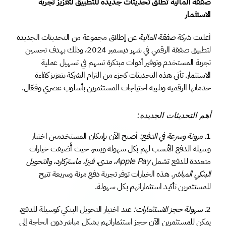
صفقة المالية تطلق تحديثات جديدة للتطبيق لتعزيز تجربة 
الاستثمار
أعلنت شركة 
صفقة المالية
 عن إطلاق مجموعة من التحديثات الجديدة 
لتطبيق صفقة الرقمي في شهر ديسمبر 2024، وذلك بهدف تحسين 
تجربة المستخدم وتوفير أدوات مبتكرة تسهم في تسهيل عملية 
الاستثمار. تأتي هذه التحديثات كجزء من التزام الشركة بتعزيز كفاءة 
خدماتها الرقمية وتلبية احتياجات المستثمرين بأسلوب عصري وفعّال.
أهم التحديثات الجديدة:
1.⁠ ⁠
مرونة وسرعة في الدفع:
 أصبح الآن بإمكان المستخدمين اختيار 
وسيلة الدفع الأنسب لهم بكل سهولة ويسر، حيث أُضيفت خيارات 
متعددة للدفع تشمل 
Apple Pay، مدى، فيزا، ماستركارد، والتحويل 
البنكي المباشر
. هذه الخيارات توفر تجربة دفع مرنة وسريعة تتيح 
للمستثمرين تأكيد استثماراتهم بكل سهولة.
2.⁠ ⁠
سهولة حجز الاستثمارات:
 عند اختيار التحويل البنكي كوسيلة للدفع، 
يمكن للمستثمرين الآن حجز استثماراتهم بشكل مباشر دون الحاجة إلى 