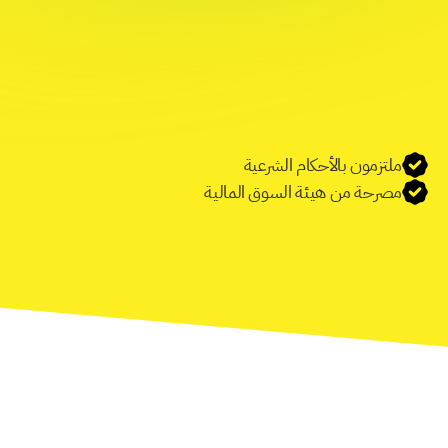
ملتزمون بالأحكام الشرعية
ابدأ رحلتك الاستثمارية
ﻣﺼﺮﺣﺔ ﻣﻦ ﻫﻴﺌﺔ اﻟﺴﻮق اﻟﻤﺎﻟﻴﺔ