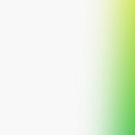
إعرف أكثر
لماذا نستثمر؟
تمويل الاستحواذ على الأراضي
الهدف الاستثماري
تمويل التطوير السكني
المستثمرين المؤهلين
تمويل التطوير التجاري
مستثمري المؤسسات
تمويل تطوير الأراضي الخام
الأوقاف والجهات الخيرية
التمويل التجسيري
مسيرتك
المركز التعليمي
فريق صفقة المالية
تواصل معنا
رخصة هيئة السوق المالية
اللجنة الشرعية
الشؤون القانونية
هوية صفقة المالية
المدونة