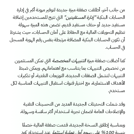
من جانب آخر، أطلقت صفقة ميزة جديدة لتوفير مرونة أكبر في إدارة 
الحسابات البنكية 
"إدارة المستفيدين"
 التي تتيح للمستخدمين إضافة 
مستفيد جديد أو حذف مستفيد قديم. تضمن هذه الميزة سهولة 
تنظيم التحويلات المالية مع الحفاظ على أمان الحسابات، حيث يشترط 
أن تكون الحسابات البنكية المضافة مرتبطة بنفس رقم الهوية المسجل 
في الحساب.
كما أضافت صفقة ميزة 
التنبيهات المخصصة
 التي تمكن المستثمرين 
من تخصيص التنبيهات بما يتناسب مع اهتماماتهم. ويمكن ضبط 
التنبيهات لتشمل الصفقات الجديدة، التوزيعات النقدية، أو تذكيرات 
الأهداف الاستثمارية، مع اختيار قنوات استقبال التنبيهات المناسبة لكل 
مستخدم.
وقد شملت التحديثات الجديدة العديد من التحسينات التقنية 
والإصلاحات العامة لضمان تجربة استخدام أكثر سلاسة وسهولة.
وبمناسبة إطلاق النسخة الجديدة، قدمت صفقة المالية خصمًا 
بنسبة 
100% على رسوم أول عملية استثمار
 عند استخدام كود 