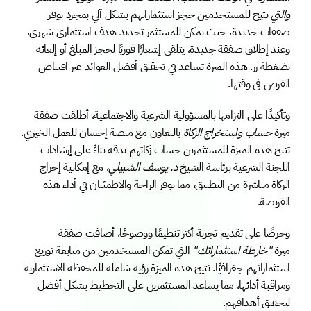
والتي
 تتيح للمستخدمين حجز استثماراتهم بشكل آلي بمجرد توفر 
صفقات جديدة، حيث يمكن للمستثمر تحديد هدف استثماري شهري، 
وعند إطلاق صفقة جديدة، يتلقى إشعارًا فوريًا لحجز المبلغ أو إلغائه 
بضغطة زر. هذه الميزة تساعد في تحقيق أفضل العوائد عبر اقتناص 
الفرص في وقتها.
وتأكيدًا على التزامها بالمسؤولية الشرعية والاجتماعية، أطلقت صفقة 
ميزة 
حساب واستخراج الزكاة
 بالتعاون مع منصة إحسان للعمل الخيري. 
تتيح هذه الميزة للمستثمرين حساب زكاتهم بدقة بناءً على إرشادات 
اللجنة الشرعية برئاسة الشيخ 
د. يوسف الشبيلي
، مع إمكانية إخراج 
الزكاة مباشرة من التطبيق، مما يوفر الراحة والاطمئنان في أداء هذه 
الفريضة.
وحرصًا على تقديم تجربة أكثر تنظيمًا ووضوحًا، أضافت صفقة 
ميزة 
"خارطة استثماراتك"
 التي تمكن المستخدمين من متابعة توزيع 
استثماراتهم جغرافيًا. تتيح هذه الميزة رؤية شاملة للمحفظة الاستثمارية 
ومراقبة أدائها، مما يساعد المستثمرين على التخطيط بشكل أفضل 
لتحقيق أهدافهم.