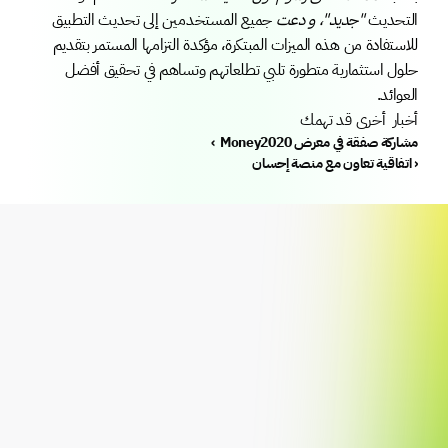
التحديث 
"جديد"، و دعت
 جميع المستخدمين إلى تحديث التطبيق 
للاستفادة من هذه الميزات المبتكرة، مؤكدة التزامها المستمر بتقديم 
حلول استثمارية متطورة تلبي تطلعاتهم وتساهم في تحقيق أفضل 
العوائد.
أخبار  أخرى قد تهمك 
‹  Money2020 مشاركة صفقة في معرض
اتفاقية تعاون مع منصة إحسان ›
إعرف أكثر
لماذا نستثمر؟
تمويل الاستحواذ على الأراضي
الهدف الاستثماري
تمويل التطوير السكني
المستثمرين المؤهلين
تمويل التطوير التجاري