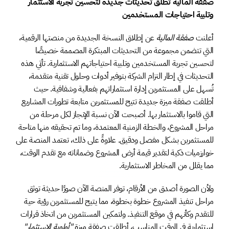
صفقة المالية تطلق تحديثات جديدة لتحسين تجربة الاستثمار 
وتلبية احتياجات المستخدمين
أعلنت 
صفقة المالية
 عن إطلاق النسخة الجديدة من منصتها الرقمية، 
التي تتضمن مجموعة من التحديثات المبتكرة المصممة خصيصًا 
لتحسين تجربة المستخدمين وتلبية احتياجاتهم الاستثمارية. تأتي هذه 
التحديثات في إطار التزام الشركة بتوفير أدوات وحلول تقنية متقدمة، 
تُسهل على المستثمرين إدارة استثماراتهم بفعالية وشفافية. حيث 
أطلقت صفقة ميزة جديدة تتيح للمستثمرين متابعة تطورات المشاريع 
التي قاموا بالاستثمار بها. أصبحت الآن نسبة الإنجاز لكل مرحلة من 
مراحل المشروع، والخطة الزمنية المعتمدة، وما تم تحقيقه منها متاحة 
للمستثمرين بشكل مفصل ودقيق. علاوةً على ذلك، تعتمد المنصة على 
خوارزميات ذكية لتقدير قيمة أرض المشروع وضماناته مع تقدم الوقت، 
مما يقلل من المخاطر الاستثمارية.
ولأن الصورة أصدق من الأرقام، توفر المنصة الآن صورًا حديثة توثق 
مراحل تنفيذ المشروع خطوة بخطوة، مما يتيح للمستثمرين رؤية حية 
للتقدم وكأنهم في موقع التنفيذ. ولتمكين المستثمرين من اتخاذ قرارات 
استثمارية في الوقت المناسب، أطلقت صفقة ميزة 
"أولوية الاستثمار" 