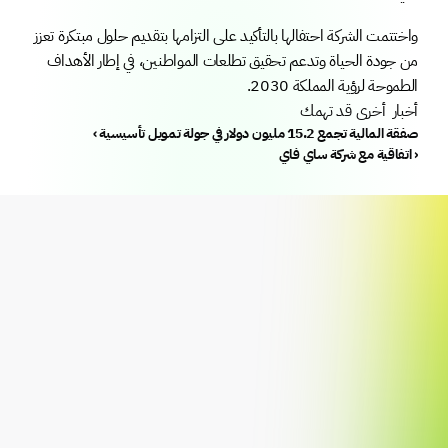
واختتمت الشركة احتفالها بالتأكيد على التزامها بتقديم حلول مبتكرة تعزز 
من جودة الحياة وتدعم تحقيق تطلعات المواطنين، في إطار الأهداف 
الطموحة لرؤية المملكة 2030.
أخبار  أخرى قد تهمك 
‹ صفقة المالية تجمع 15.2 مليون دولار في جولة تمويل تأسيسية
اتفاقية مع شركة ساي فاي ›
إعرف أكثر
لماذا نستثمر؟
تمويل الاستحواذ على الأراضي
الهدف الاستثماري
تمويل التطوير السكني
المستثمرين المؤهلين
تمويل التطوير التجاري