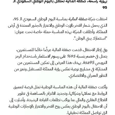
بهوية راسخة، صفقة المالية تحتفل باليوم الوطني السعودي الـ 
95
احتفلت شركة 
صفقة المالية
 بمناسبة اليوم الوطني السعودي الـ 95، 
الذي يحمل شعار الفخر بالإرث الوطني والاعتزاز بالجذور الممتدة في أرض 
المملكة. وأطلقت الشركة بهذه المناسبة حملة خاصة تحت عنوان: 
"استثمارك يبني الوطن".
وفي إطار الاحتفال، قدمت صفقة المالية عرضًا خاصًا للمستثمرين، 
يتمثل في 
خصم بنسبة 95% على رسوم الاستثمار
 باستخدام الرمز 
الترويجي 
ksa95
. يهدف هذا العرض إلى تمكين المستثمرين من 
المشاركة في مشاريع نوعية تعكس رؤية المملكة للمستقبل وتعزز من 
التطور العمراني والاقتصادي.
وأكدت صفقة المالية أن هذه المناسبة الوطنية تمثل فرصة لتعميق 
الروابط مع عملائها وشركائها، وتجديد الالتزام بالمساهمة في تطوير 
القطاع العقاري والمالي بما يواكب تطلعات القيادة الرشيدة. وأشارت إلى 
أن الاحتفال باليوم الوطني يعكس روح الفخر والاعتزاز بالإنجازات الوطنية 
التي تواصل المملكة تحقيقها.