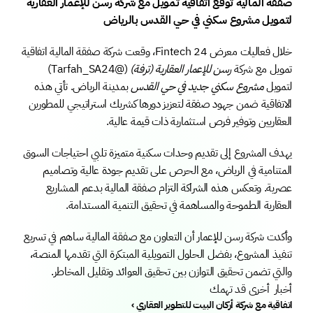
صفقة المالية توقع اتفاقية تمويل مع شركة رسن للإعمار العقارية 
لتمويل مشروع سكني في حي القدس بالرياض
خلال فعاليات معرض 24 Fintech، وقعت شركة صفقة المالية اتفاقية 
تمويل مع شركة 
رسن للإعمار العقارية (ترفة)
 (@Tarfah_SA24) 
لتمويل 
مشروع سكني جديد في حي القدس
 بمدينة الرياض. تأتي هذه 
الاتفاقية ضمن جهود صفقة لتعزيز دورها كشريك استراتيجي للمطورين 
العقاريين وتوفير فرص استثمارية ذات قيمة عالية.
يهدف المشروع إلى تقديم وحدات سكنية متميزة تلبي احتياجات السوق 
المتنامية في الرياض، مع الحرص على تقديم جودة عالية وتصاميم 
عصرية. وتعكس هذه الشراكة التزام صفقة المالية بدعم المشاريع 
العقارية الطموحة والمساهمة في تحقيق التنمية المستدامة.
وأكدت شركة رسن للإعمار أن التعاون مع صفقة المالية ساهم في تسريع 
تنفيذ المشروع، بفضل الحلول التمويلية المبتكرة التي تقدمها المنصة، 
والتي تضمن تحقيق التوازن بين تحقيق العوائد وتقليل المخاطر.
أخبار  أخرى قد تهمك 
‹ اتفاقية مع شركة أركان البيت للتطوير العقاري